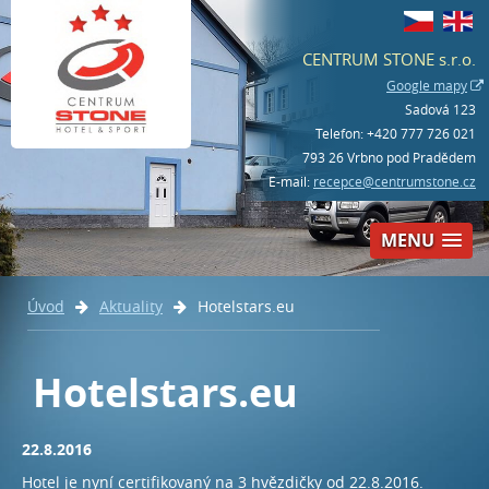
CENTRUM STONE
s.r.o.
Google mapy
Sadová 123
Telefon:
+420 777 726 021
793 26 Vrbno pod Pradědem
E-mail:
recepce@centrumstone.cz
MENU
Úvod
Aktuality
Hotelstars.eu
Rezervace - hotel
+420 777 726 021
Hotelstars.eu
Rezervace - bowling a aktivity
22.8.2016
+420 554 230 268
Hotel je nyní certifikovaný na 3 hvězdičky od 22.8.2016.